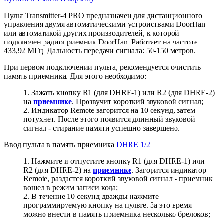
Пульт
Transmitter-4 PRO
предназначен для дистанционного
управления двумя автоматическими устройствами DoorHan
или автоматикой других производителей, к которой
подключен радиоприемник DoorHan. Работает на частоте
433,92 МГц. Дальность передачи сигнала: 50-150 метров.
При первом подключении пульта, рекомендуется очистить
память приемника. Для этого необходимо:
Зажать кнопку R1 (для DHRE-1) или R2 (для DHRE-2)
на
приемнике
. Прозвучит короткий звуковой сигнал;
Индикатор Remote загорится на 10 секунд, затем
потухнет. После этого появится длинный звуковой
сигнал - стирание памяти успешно завершено.
Ввод пульта в память приемника
DHRE 1/2
Нажмите и отпустите кнопку R1 (для DHRE-1) или
R2 (для DHRE-2) на
приемнике
. Загорится индикатор
Remote, раздастся короткий звуковой сигнал - приемник
вошел в режим записи кода;
В течение 10 секунд дважды нажмите
программируемую кнопку на пульте. За это время
можно внести в память приемника несколько брелоков;