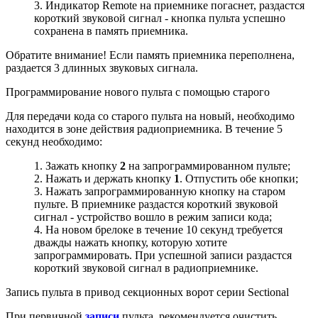
Индикатор Remote на приемнике погаснет, раздастся
короткий звуковой сигнал - кнопка пульта успешно
сохранена в память приемника.
Обратите внимание! Если память приемника переполнена,
раздается 3 длинных звуковых сигнала.
Программирование нового пульта с помощью старого
Для передачи кода со старого пульта на новый, необходимо
находится в зоне действия радиоприемника. В течение 5
секунд необходимо:
Зажать кнопку
2
на запрограммированном пульте;
Нажать и держать кнопку
1
. Отпустить обе кнопки;
Нажать запрограммированную кнопку на старом
пульте. В приемнике раздастся короткий звуковой
сигнал - устройство вошло в режим записи кода;
На новом брелоке в течение 10 секунд требуется
дважды нажать кнопку, которую хотите
запрограммировать. При успешной записи раздастся
короткий звуковой сигнал в радиоприемнике.
Запись пульта в привод секционных ворот серии Sectional
При первичной
записи
пульта, рекомендуется очистить