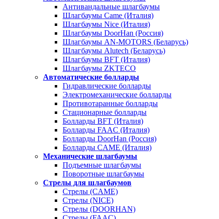
Антивандальные шлагбаумы
Шлагбаумы Came (Италия)
Шлагбаумы Nice (Италия)
Шлагбаумы DoorHan (Россия)
Шлагбаумы AN-MOTORS (Беларусь)
Шлагбаумы Alutech (Беларусь)
Шлагбаумы BFT (Италия)
Шлагбаумы ZKTECO
Автоматические болларды
Гидравлические болларды
Электромеханические болларды
Противотаранные болларды
Стационарные болларды
Болларды BFT (Италия)
Болларды FAAC (Италия)
Болларды DoorHan (Россия)
Болларды CAME (Италия)
Механические шлагбаумы
Подъемные шлагбаумы
Поворотные шлагбаумы
Стрелы для шлагбаумов
Стрелы (CAME)
Стрелы (NICE)
Стрелы (DOORHAN)
Стрелы (FAAC)