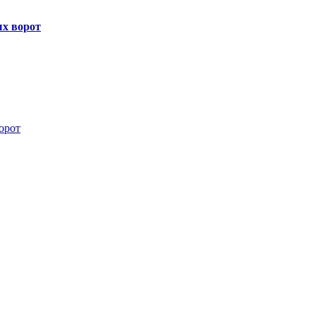
х ворот
орот