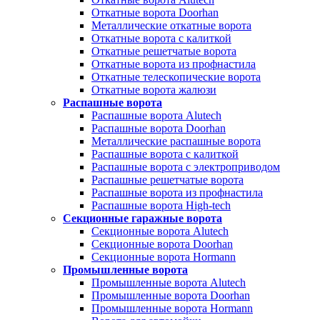
Откатные ворота Doorhan
Металлические откатные ворота
Откатные ворота с калиткой
Откатные решетчатые ворота
Откатные ворота из профнастила
Откатные телескопические ворота
Откатные ворота жалюзи
Распашные ворота
Распашные ворота Alutech
Распашные ворота Doorhan
Металлические распашные ворота
Распашные ворота с калиткой
Распашные ворота с электроприводом
Распашные решетчатые ворота
Распашные ворота из профнастила
Распашные ворота High-tech
Секционные гаражные ворота
Секционные ворота Alutech
Секционные ворота Doorhan
Секционные ворота Hormann
Промышленные ворота
Промышленные ворота Alutech
Промышленные ворота Doorhan
Промышленные ворота Hormann