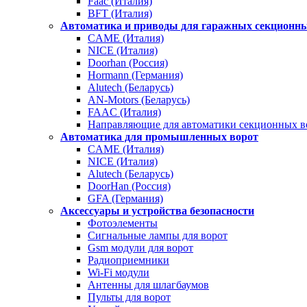
Faac (Италия)
BFT (Италия)
Автоматика и приводы для гаражных секционны
CAME (Италия)
NICE (Италия)
Doorhan (Россия)
Hormann (Германия)
Alutech (Беларусь)
AN-Motors (Беларусь)
FAAC (Италия)
Направляющие для автоматики секционных в
Автоматика для промышленных ворот
CAME (Италия)
NICE (Италия)
Alutech (Беларусь)
DoorHan (Россия)
GFA (Германия)
Аксессуары и устройства безопасности
Фотоэлементы
Сигнальные лампы для ворот
Gsm модули для ворот
Радиоприемники
Wi-Fi модули
Антенны для шлагбаумов
Пульты для ворот