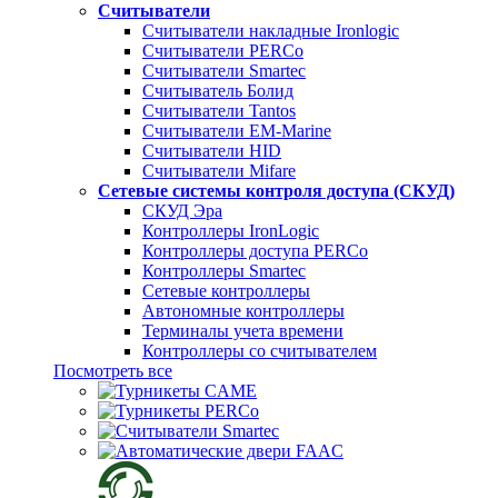
Считыватели
Считыватели накладные Ironlogic
Считыватели PERCo
Считыватели Smartec
Считыватель Болид
Считыватели Tantos
Считыватели EM-Marine
Считыватели HID
Считыватели Mifare
Сетевые системы контроля доступа (СКУД)
СКУД Эра
Контроллеры IronLogic
Контроллеры доступа PERCo
Контроллеры Smartec
Сетевые контроллеры
Автономные контроллеры
Терминалы учета времени
Контроллеры со считывателем
Посмотреть все