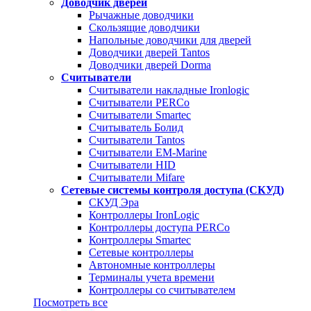
Доводчик дверей
Рычажные доводчики
Скользящие доводчики
Напольные доводчики для дверей
Доводчики дверей Tantos
Доводчики дверей Dorma
Считыватели
Считыватели накладные Ironlogic
Считыватели PERCo
Считыватели Smartec
Считыватель Болид
Считыватели Tantos
Считыватели EM-Marine
Считыватели HID
Считыватели Mifare
Сетевые системы контроля доступа (СКУД)
СКУД Эра
Контроллеры IronLogic
Контроллеры доступа PERCo
Контроллеры Smartec
Сетевые контроллеры
Автономные контроллеры
Терминалы учета времени
Контроллеры со считывателем
Посмотреть все