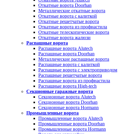
Откатные ворота Doorhan
Металлические откатные ворота
Откатные ворота с калиткой
Откатные решетчатые ворота
Откатные ворота из профнастила
Откатные телескопические ворота
Откатные ворота жалюзи
Распашные ворота
Распашные ворота Alutech
Распашные ворота Doorhan
Металлические распашные ворота
Распашные ворота с калиткой
Распашные ворота с электроприводом
Распашные решетчатые ворота
Распашные ворота из профнастила
Распашные ворота High-tech
Секционные гаражные ворота
Секционные ворота Alutech
Секционные ворота Doorhan
Секционные ворота Hormann
Промышленные ворота
Промышленные ворота Alutech
Промышленные ворота Doorhan
Промышленные ворота Hormann