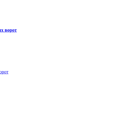
х ворот
орот