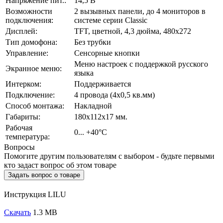
Напряжение пит.:
14,5 В
Возможности
2 вызывных панели, до 4 мониторов в
подключения:
системе серии Classic
Дисплей:
TFT, цветной, 4,3 дюйма, 480x272
Тип домофона:
Без трубки
Управление:
Сенсорные кнопки
Меню настроек с поддержкой русского
Экранное меню:
языка
Интерком:
Поддерживается
Подключение:
4 провода (4х0,5 кв.мм)
Способ монтажа:
Накладной
Габариты:
180х112х17 мм.
Рабочая
0... +40°C
температура:
Вопросы
Помогите другим пользователям с выбором - будьте первыми
кто задаст вопрос об этом товаре
Задать вопрос о товаре
Инструкция LILU
Скачать
1.3 MB