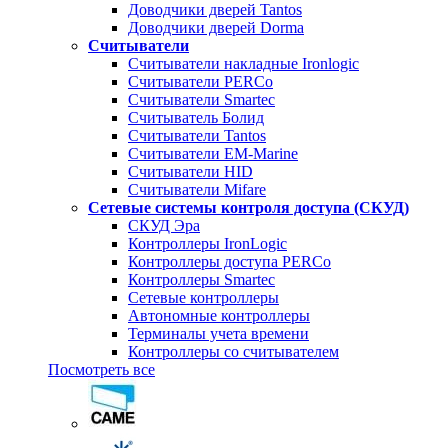
Доводчики дверей Tantos
Доводчики дверей Dorma
Считыватели
Считыватели накладные Ironlogic
Считыватели PERCo
Считыватели Smartec
Считыватель Болид
Считыватели Tantos
Считыватели EM-Marine
Считыватели HID
Считыватели Mifare
Сетевые системы контроля доступа (СКУД)
СКУД Эра
Контроллеры IronLogic
Контроллеры доступа PERCo
Контроллеры Smartec
Сетевые контроллеры
Автономные контроллеры
Терминалы учета времени
Контроллеры со считывателем
Посмотреть все