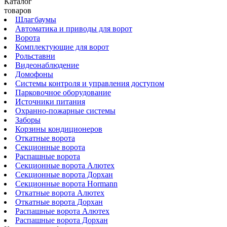
Каталог
товаров
Шлагбаумы
Автоматика и приводы для ворот
Ворота
Комплектующие для ворот
Рольставни
Видеонаблюдение
Домофоны
Системы контроля и управления доступом
Парковочное оборудование
Источники питания
Охранно-пожарные системы
Заборы
Корзины кондиционеров
Откатные ворота
Секционные ворота
Распашные ворота
Секционные ворота Алютех
Секционные ворота Дорхан
Секционные ворота Hormann
Откатные ворота Алютех
Откатные ворота Дорхан
Распашные ворота Алютех
Распашные ворота Дорхан