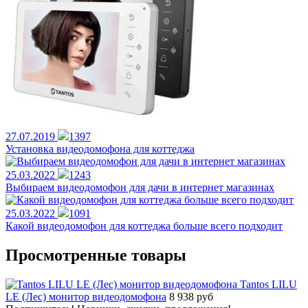
27.07.2019
1397
Установка видеодомофона для коттеджа
25.03.2022
1243
Выбираем видеодомофон для дачи в интернет магазинах
25.03.2022
1091
Какой видеодомофон для коттеджа больше всего подходит
Просмотренные товары
Tantos LILU
LE (Лес) монитор видеодомофона
8 938
руб