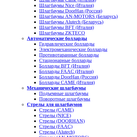
Шлагбаумы Nice (Италия)
Шлагбаумы DoorHan (Россия)
Шлагбаумы AN-MOTORS (Беларусь)
Шлагбаумы Alutech (Беларусь)
Шлагбаумы BFT (Италия)
Шлагбаумы ZKTECO
Автоматические болларды
Гидравлические болларды
Электромеханические болларды
Противотаранные болларды
Стационарные болларды
Болларды BFT (Италия)
Болларды FAAC (Италия)
Болларды DoorHan (Россия)
Болларды CAME (Италия)
Механические шлагбаумы
Подъемные шлагбаумы
Поворотные шлагбаумы
Стрелы для шлагбаумов
Стрелы (CAME)
Стрелы (NICE)
Стрелы (DOORHAN)
Стрелы (FAAC)
Стрелы (Alutech)