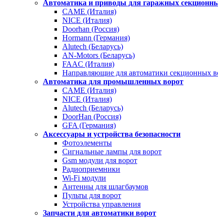
Автоматика и приводы для гаражных секционны
CAME (Италия)
NICE (Италия)
Doorhan (Россия)
Hormann (Германия)
Alutech (Беларусь)
AN-Motors (Беларусь)
FAAC (Италия)
Направляющие для автоматики секционных в
Автоматика для промышленных ворот
CAME (Италия)
NICE (Италия)
Alutech (Беларусь)
DoorHan (Россия)
GFA (Германия)
Аксессуары и устройства безопасности
Фотоэлементы
Сигнальные лампы для ворот
Gsm модули для ворот
Радиоприемники
Wi-Fi модули
Антенны для шлагбаумов
Пульты для ворот
Устройства управления
Запчасти для автоматики ворот