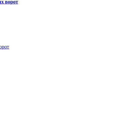
х ворот
орот