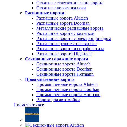
Откатные телескопические ворота
Откатные ворота жалюзи
Распашные ворота
Распашные ворота Alutech
Распашные ворота Doorhan
Металлические распашные ворота
Распашные ворота с калиткой
Распашные ворота с электроприводом
Распашные решетчатые ворота
Распашные ворота из профнастила
Распашные ворота High-tech
Секционные гаражные ворота
Секционные ворота Alutech
Секционные ворота Doorhan
Секционные ворота Hormann
Промышленные ворота
Промышленные ворота Alutech
Промышленные ворота Doorhan
Промышленные ворота Hormann
Ворота для автомойки
Посмотреть все