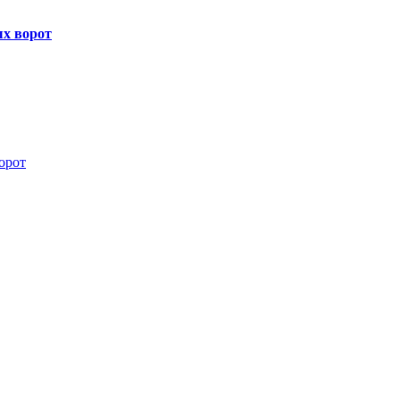
х ворот
орот