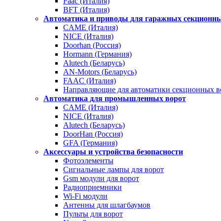
Faac (Италия)
BFT (Италия)
Автоматика и приводы для гаражных секционны
CAME (Италия)
NICE (Италия)
Doorhan (Россия)
Hormann (Германия)
Alutech (Беларусь)
AN-Motors (Беларусь)
FAAC (Италия)
Направляющие для автоматики секционных в
Автоматика для промышленных ворот
CAME (Италия)
NICE (Италия)
Alutech (Беларусь)
DoorHan (Россия)
GFA (Германия)
Аксессуары и устройства безопасности
Фотоэлементы
Сигнальные лампы для ворот
Gsm модули для ворот
Радиоприемники
Wi-Fi модули
Антенны для шлагбаумов
Пульты для ворот