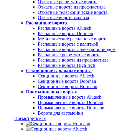
Откатные решетчатые ворота
Откатные ворота из профнастила
Откатные телескопические ворота
Откатные ворота жалюзи
Распашные ворота
Распашные ворота Alutech
Распашные ворота Doorhan
Металлические распашные ворота
Распашные ворота с калиткой
Распашные ворота с электроприводом
Распашные решетчатые ворота
Распашные ворота из профнастила
Распашные ворота High-tech
Секционные гаражные ворота
Секционные ворота Alutech
Секционные ворота Doorhan
Секционные ворота Hormann
Промышленные ворота
Промышленные ворота Alutech
Промышленные ворота Doorhan
Промышленные ворота Hormann
Ворота для автомойки
Посмотреть все