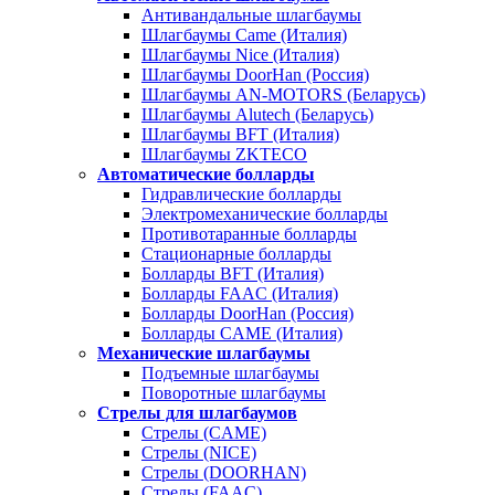
Антивандальные шлагбаумы
Шлагбаумы Came (Италия)
Шлагбаумы Nice (Италия)
Шлагбаумы DoorHan (Россия)
Шлагбаумы AN-MOTORS (Беларусь)
Шлагбаумы Alutech (Беларусь)
Шлагбаумы BFT (Италия)
Шлагбаумы ZKTECO
Автоматические болларды
Гидравлические болларды
Электромеханические болларды
Противотаранные болларды
Стационарные болларды
Болларды BFT (Италия)
Болларды FAAC (Италия)
Болларды DoorHan (Россия)
Болларды CAME (Италия)
Механические шлагбаумы
Подъемные шлагбаумы
Поворотные шлагбаумы
Стрелы для шлагбаумов
Стрелы (CAME)
Стрелы (NICE)
Стрелы (DOORHAN)
Стрелы (FAAC)