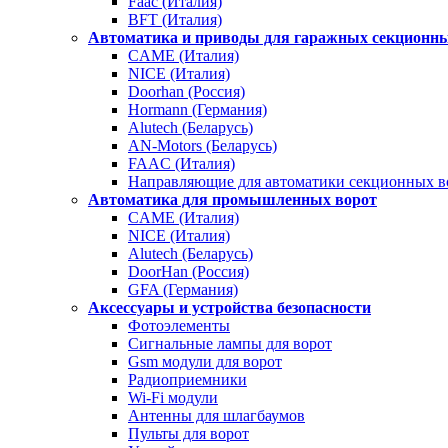
Faac (Италия)
BFT (Италия)
Автоматика и приводы для гаражных секционны
CAME (Италия)
NICE (Италия)
Doorhan (Россия)
Hormann (Германия)
Alutech (Беларусь)
AN-Motors (Беларусь)
FAAC (Италия)
Направляющие для автоматики секционных в
Автоматика для промышленных ворот
CAME (Италия)
NICE (Италия)
Alutech (Беларусь)
DoorHan (Россия)
GFA (Германия)
Аксессуары и устройства безопасности
Фотоэлементы
Сигнальные лампы для ворот
Gsm модули для ворот
Радиоприемники
Wi-Fi модули
Антенны для шлагбаумов
Пульты для ворот