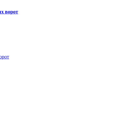
х ворот
орот