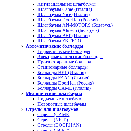
Антивандальные шлагбаумы
Шлагбаумы Came (Италия)
Шлагбаумы Nice (Италия)
Шлагбаумы DoorHan (Россия)
Шлагбаумы AN-MOTORS (Беларусь)
Шлагбаумы Alutech (Беларусь)
Шлагбаумы BFT (Италия)
Шлагбаумы ZKTECO
Автоматические болларды
Гидравлические болларды
Электромеханические болларды
Противотаранные болларды
Стационарные болларды
Болларды BFT (Италия)
Болларды FAAC (Италия)
Болларды DoorHan (Россия)
Болларды CAME (Италия)
Механические шлагбаумы
Подъемные шлагбаумы
Поворотные шлагбаумы
Стрелы для шлагбаумов
Стрелы (CAME)
Стрелы (NICE)
Стрелы (DOORHAN)
Стрелы (FAAC)