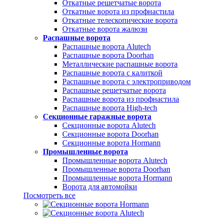
Откатные решетчатые ворота
Откатные ворота из профнастила
Откатные телескопические ворота
Откатные ворота жалюзи
Распашные ворота
Распашные ворота Alutech
Распашные ворота Doorhan
Металлические распашные ворота
Распашные ворота с калиткой
Распашные ворота с электроприводом
Распашные решетчатые ворота
Распашные ворота из профнастила
Распашные ворота High-tech
Секционные гаражные ворота
Секционные ворота Alutech
Секционные ворота Doorhan
Секционные ворота Hormann
Промышленные ворота
Промышленные ворота Alutech
Промышленные ворота Doorhan
Промышленные ворота Hormann
Ворота для автомойки
Посмотреть все