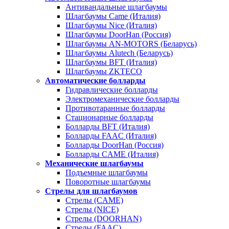
Антивандальные шлагбаумы
Шлагбаумы Came (Италия)
Шлагбаумы Nice (Италия)
Шлагбаумы DoorHan (Россия)
Шлагбаумы AN-MOTORS (Беларусь)
Шлагбаумы Alutech (Беларусь)
Шлагбаумы BFT (Италия)
Шлагбаумы ZKTECO
Автоматические болларды
Гидравлические болларды
Электромеханические болларды
Противотаранные болларды
Стационарные болларды
Болларды BFT (Италия)
Болларды FAAC (Италия)
Болларды DoorHan (Россия)
Болларды CAME (Италия)
Механические шлагбаумы
Подъемные шлагбаумы
Поворотные шлагбаумы
Стрелы для шлагбаумов
Стрелы (CAME)
Стрелы (NICE)
Стрелы (DOORHAN)
Стрелы (FAAC)