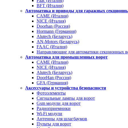
Faac (Италия)
BFT (Италия)
Автоматика и приводы для гаражных секционны
CAME (Италия)
NICE (Италия)
Doorhan (Россия)
Hormann (Германия)
Alutech (Беларусь)
AN-Motors (Беларусь)
FAAC (Италия)
Направляющие для автоматики секционных в
Автоматика для промышленных ворот
CAME (Италия)
NICE (Италия)
Alutech (Беларусь)
DoorHan (Россия)
GFA (Германия)
Аксессуары и устройства безопасности
Фотоэлементы
Сигнальные лампы для ворот
Gsm модули для ворот
Радиоприемники
Wi-Fi модули
Антенны для шлагбаумов
Пульты для ворот