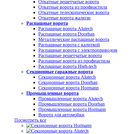
Откатные решетчатые ворота
Откатные ворота из профнастила
Откатные телескопические ворота
Откатные ворота жалюзи
Распашные ворота
Распашные ворота Alutech
Распашные ворота Doorhan
Металлические распашные ворота
Распашные ворота с калиткой
Распашные ворота с электроприводом
Распашные решетчатые ворота
Распашные ворота из профнастила
Распашные ворота High-tech
Секционные гаражные ворота
Секционные ворота Alutech
Секционные ворота Doorhan
Секционные ворота Hormann
Промышленные ворота
Промышленные ворота Alutech
Промышленные ворота Doorhan
Промышленные ворота Hormann
Ворота для автомойки
Посмотреть все