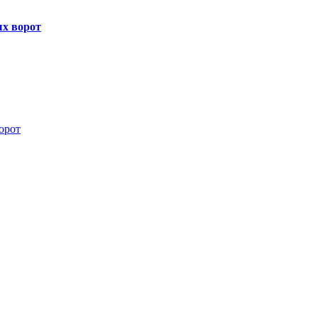
х ворот
орот