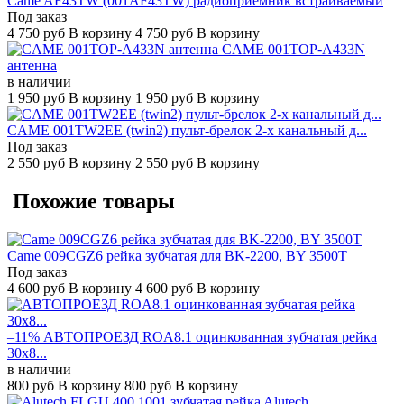
Came AF43TW (001AF43TW) радиоприемник встраиваемый
Под заказ
4 750
руб
В корзину
4 750
руб
В корзину
CAME 001TOP-A433N
антенна
в наличии
1 950
руб
В корзину
1 950
руб
В корзину
CAME 001TW2EE (twin2) пульт-брелок 2-х канальный д...
Под заказ
2 550
руб
В корзину
2 550
руб
В корзину
Похожие товары
Came 009CGZ6 рейка зубчатая для BK-2200, BY 3500T
Под заказ
4 600
руб
В корзину
4 600
руб
В корзину
–11%
АВТОПРОЕЗД ROA8.1 оцинкованная зубчатая рейка
30x8...
в наличии
800
руб
В корзину
800
руб
В корзину
Alutech