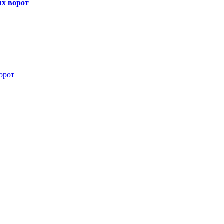
х ворот
орот