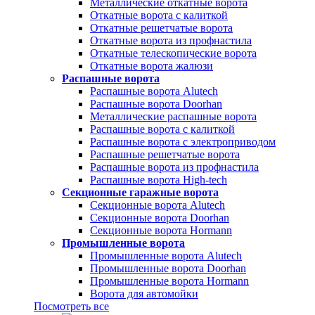
Металлические откатные ворота
Откатные ворота с калиткой
Откатные решетчатые ворота
Откатные ворота из профнастила
Откатные телескопические ворота
Откатные ворота жалюзи
Распашные ворота
Распашные ворота Alutech
Распашные ворота Doorhan
Металлические распашные ворота
Распашные ворота с калиткой
Распашные ворота с электроприводом
Распашные решетчатые ворота
Распашные ворота из профнастила
Распашные ворота High-tech
Секционные гаражные ворота
Секционные ворота Alutech
Секционные ворота Doorhan
Секционные ворота Hormann
Промышленные ворота
Промышленные ворота Alutech
Промышленные ворота Doorhan
Промышленные ворота Hormann
Ворота для автомойки
Посмотреть все