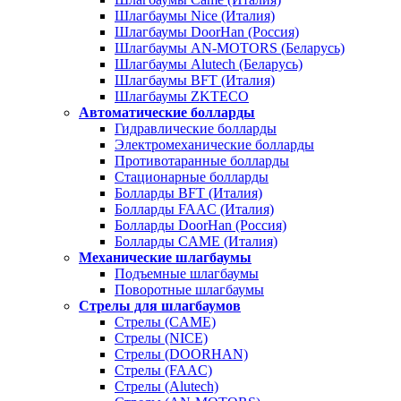
Шлагбаумы Nice (Италия)
Шлагбаумы DoorHan (Россия)
Шлагбаумы AN-MOTORS (Беларусь)
Шлагбаумы Alutech (Беларусь)
Шлагбаумы BFT (Италия)
Шлагбаумы ZKTECO
Автоматические болларды
Гидравлические болларды
Электромеханические болларды
Противотаранные болларды
Стационарные болларды
Болларды BFT (Италия)
Болларды FAAC (Италия)
Болларды DoorHan (Россия)
Болларды CAME (Италия)
Механические шлагбаумы
Подъемные шлагбаумы
Поворотные шлагбаумы
Стрелы для шлагбаумов
Стрелы (CAME)
Стрелы (NICE)
Стрелы (DOORHAN)
Стрелы (FAAC)
Стрелы (Alutech)