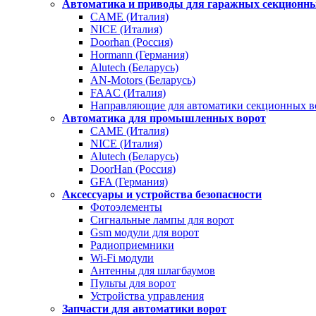
Автоматика и приводы для гаражных секционны
CAME (Италия)
NICE (Италия)
Doorhan (Россия)
Hormann (Германия)
Alutech (Беларусь)
AN-Motors (Беларусь)
FAAC (Италия)
Направляющие для автоматики секционных в
Автоматика для промышленных ворот
CAME (Италия)
NICE (Италия)
Alutech (Беларусь)
DoorHan (Россия)
GFA (Германия)
Аксессуары и устройства безопасности
Фотоэлементы
Сигнальные лампы для ворот
Gsm модули для ворот
Радиоприемники
Wi-Fi модули
Антенны для шлагбаумов
Пульты для ворот
Устройства управления
Запчасти для автоматики ворот