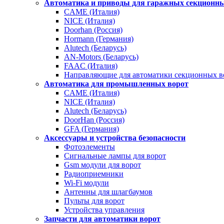
Автоматика и приводы для гаражных секционны
CAME (Италия)
NICE (Италия)
Doorhan (Россия)
Hormann (Германия)
Alutech (Беларусь)
AN-Motors (Беларусь)
FAAC (Италия)
Направляющие для автоматики секционных в
Автоматика для промышленных ворот
CAME (Италия)
NICE (Италия)
Alutech (Беларусь)
DoorHan (Россия)
GFA (Германия)
Аксессуары и устройства безопасности
Фотоэлементы
Сигнальные лампы для ворот
Gsm модули для ворот
Радиоприемники
Wi-Fi модули
Антенны для шлагбаумов
Пульты для ворот
Устройства управления
Запчасти для автоматики ворот