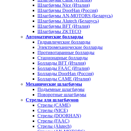
Шлагбаумы Nice (Италия)
Шлагбаумы DoorHan (Россия)
Шлагбаумы AN-MOTORS (Беларусь)
Шлагбаумы Alutech (Беларусь)
Шлагбаумы BFT (Италия)
Шлагбаумы ZKTECO
Автоматические болларды
Гидравлические болларды
Электромеханические болларды
Противотаранные болларды
Стационарные болларды
Болларды BFT (Италия)
Болларды FAAC (Италия)
Болларды DoorHan (Россия)
Болларды CAME (Италия)
Механические шлагбаумы
Подъемные шлагбаумы
Поворотные шлагбаумы
Стрелы для шлагбаумов
Стрелы (CAME)
Стрелы (NICE)
Стрелы (DOORHAN)
Стрелы (FAAC)
Стрелы (Alutech)