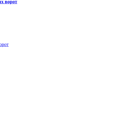
х ворот
орот