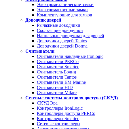
Электромеханические замки
Электромагнитные замки
Комплектующие для замков
Доводчик дверей
Рычажные доводчики
Скользящие доводчики
Напольные доводчики для дверей
Доводчики дверей Tantos
Доводчики дверей Dorma
Считыватели
Считыватели накладные Ironlogic
Считыватели PERCo
Считыватели Smartec
Считыватель Болид
Считыватели Tantos
Считыватели EM-Marine
Считыватели HID
Считыватели Mifare
Сетевые системы контроля доступа (СКУД)
СКУД Эра
Контроллеры IronLogic
Контроллеры доступа PERCo
Контроллеры Smartec
Сетевые контроллеры
Автономные контроллеры