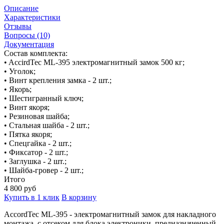
Описание
Характеристики
Отзывы
Вопросы (10)
Документация
Состав комплекта:
• AccirdTec ML-395 электромагнитный замок 500 кг;
• Уголок;
• Винт крепления замка - 2 шт.;
• Якорь;
• Шестигранный ключ;
• Винт якоря;
• Резиновая шайба;
• Стальная шайба - 2 шт.;
• Пятка якоря;
• Спецгайка - 2 шт.;
• Фиксатор - 2 шт.;
• Заглушка - 2 шт.;
• Шайба-гровер - 2 шт.;
Итого
4 800
руб
Купить в 1 клик
В корзину
AccordTec ML-395
- электромагнитный замок для накладного
монтажа, с отсеком для блока электроники, предназначенный