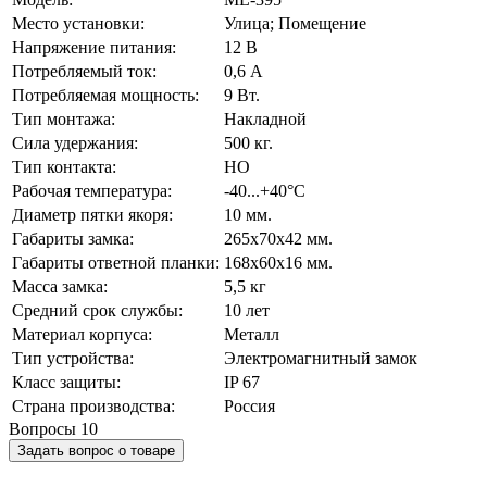
Место установки:
Улица; Помещение
Напряжение питания:
12 В
Потребляемый ток:
0,6 А
Потребляемая мощность:
9 Вт.
Тип монтажа:
Накладной
Сила удержания:
500 кг.
Тип контакта:
НО
Рабочая температура:
-40...+40°C
Диаметр пятки якоря:
10 мм.
Габариты замка:
265х70х42 мм.
Габариты ответной планки:
168х60х16 мм.
Масса замка:
5,5 кг
Средний срок службы:
10 лет
Материал корпуса:
Металл
Тип устройства:
Электромагнитный замок
Класс защиты:
IP 67
Страна производства:
Россия
Вопросы
10
Задать вопрос о товаре