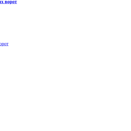
х ворот
орот