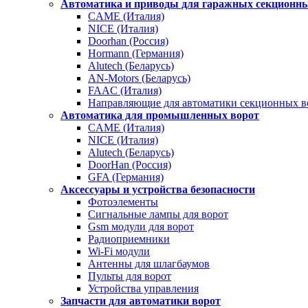
Автоматика и приводы для гаражных секционны
CAME (Италия)
NICE (Италия)
Doorhan (Россия)
Hormann (Германия)
Alutech (Беларусь)
AN-Motors (Беларусь)
FAAC (Италия)
Направляющие для автоматики секционных в
Автоматика для промышленных ворот
CAME (Италия)
NICE (Италия)
Alutech (Беларусь)
DoorHan (Россия)
GFA (Германия)
Аксессуары и устройства безопасности
Фотоэлементы
Сигнальные лампы для ворот
Gsm модули для ворот
Радиоприемники
Wi-Fi модули
Антенны для шлагбаумов
Пульты для ворот
Устройства управления
Запчасти для автоматики ворот