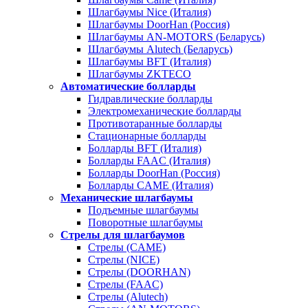
Шлагбаумы Nice (Италия)
Шлагбаумы DoorHan (Россия)
Шлагбаумы AN-MOTORS (Беларусь)
Шлагбаумы Alutech (Беларусь)
Шлагбаумы BFT (Италия)
Шлагбаумы ZKTECO
Автоматические болларды
Гидравлические болларды
Электромеханические болларды
Противотаранные болларды
Стационарные болларды
Болларды BFT (Италия)
Болларды FAAC (Италия)
Болларды DoorHan (Россия)
Болларды CAME (Италия)
Механические шлагбаумы
Подъемные шлагбаумы
Поворотные шлагбаумы
Стрелы для шлагбаумов
Стрелы (CAME)
Стрелы (NICE)
Стрелы (DOORHAN)
Стрелы (FAAC)
Стрелы (Alutech)